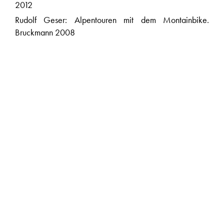
2012
Rudolf Geser: Alpentouren mit dem Montainbike.
Bruckmann 2008
Wäger & Partner GmbH: Mostindien erleben: Mit dem
Velo und dem E-Bike auf den Spuren des Thurgauer
Apfels. Werd & Weber 2014
Mario Stürzl: Alpencross Light: 15 leichte
Mountainbiketouren quer durch die Alpen. Bruckmann
2014
Gitta Beimfohr und Christoph Listmann: Erlebnis Transalp:
Planung & Durchführung – Training & Ausrüstung – Mit
Profitipps zu Transalp-Challenge. Delius Klasing 2010
Armin Herb: Die schönsten Hüttentouren für
Mountainbiker. Delius Klasing 2015
Ulrich Stanciu: Traumtouren Transalp: 20 neue
Alpenüberquerungen mit dem Mountainbike. Delius
Klasing 2012